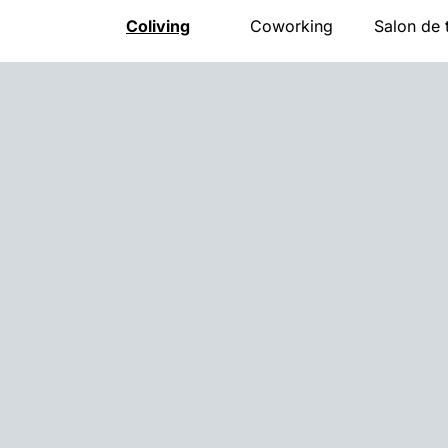
Coliving
Coworking
Salon de 
Présentation
Présentation
Présentat
La maison
Salle de réunion
Carte
Espace nuit
Évènements pro
Horaires
Activités
Tarifs
Bons cad
Communauté
Accès
Évènemen
Accès
Réserver
Accès
Tarifs
Réserver
FAQ
Réserver