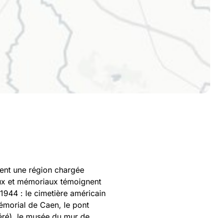
nt une région chargée
eux et mémoriaux témoignent
1944 : le cimetière américain
mémorial de Caen, le pont
éré), le musée du mur de