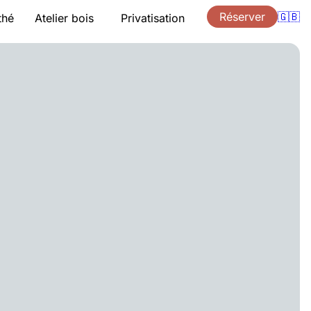
Réserver
🇬🇧
thé
Atelier bois
Privatisation
ion
Présentation
Cours
Accompagnement
eaux
Devis
ts
Bons cadeaux
Accès