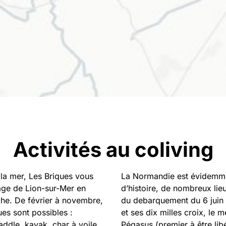
Activités au coliving
 la mer, Les Briques vous
La Normandie est évidemme
age de Lion-sur-Mer en
d’histoire, de nombreux li
he. De février à novembre,
du debarquement du 6 juin 
ues sont possibles :
et ses dix milles croix, le 
addle, kayak, char à voile…
Pégasus (premier à être lib