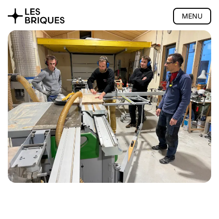
MENU
Coliving
Coworking
Salon de thé
Atelier bois
Présentation
Cours
Accompagnement
Devis
Bons cadeaux
Accès
Privatisation
🇬🇧 English version