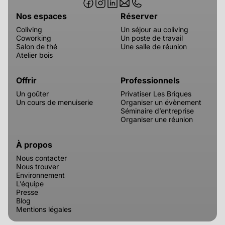
Nos espaces
Réserver
Coliving
Un séjour au coliving
Coworking
Un poste de travail
Salon de thé
Une salle de réunion
Atelier bois
Offrir
Professionnels
Un goûter
Privatiser Les Briques
Un cours de menuiserie
Organiser un évènement
Séminaire d’entreprise
Organiser une réunion
À propos
Nous contacter
Nous trouver
Environnement
L’équipe
Presse
Blog
Mentions légales