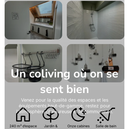
Un coliving où on se
sent bien
Venez pour la qualité des espaces et les
équipements haut-de-gamme, restez pour
l'atmosphère chaleureuse et la communauté.
240 m² d’espace
Jardin &
Onze cabines
Salle de bain