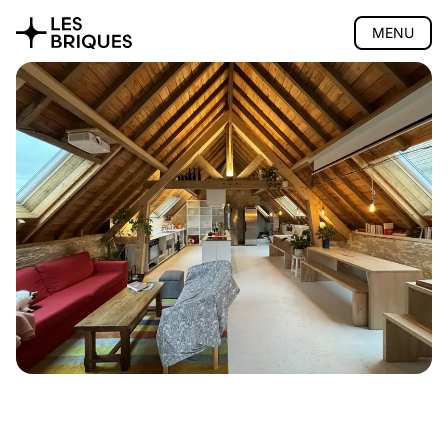
MENU
Coliving
Présentation
La maison
Espace nuit
Activités
Communauté
Accès
Tarifs
FAQ
Réserver
Coworking
Salon de thé
Atelier bois