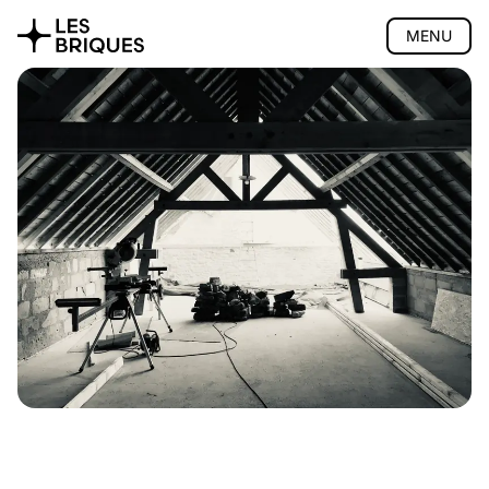
MENU
Coliving
Coworking
Salon de thé
Atelier bois
Privatisation
🇬🇧 English version