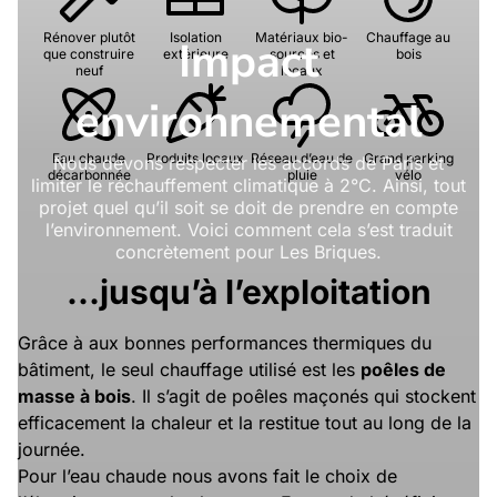
Rénover plutôt
Isolation
Matériaux bio-
Chauffage au
Impact
que construire
extérieure
sourcés et
bois
neuf
locaux
environnemental
Eau chaude
Produits locaux
Réseau d’eau de
Grand parking
Nous devons respecter les accords de Paris et
décarbonnée
pluie
vélo
limiter le réchauffement climatique à 2°C. Ainsi, tout
projet quel qu’il soit se doit de prendre en compte
l’environnement. Voici comment cela s’est traduit
concrètement pour Les Briques.
…jusqu’à l’exploitation
Grâce à aux bonnes performances thermiques du
bâtiment, le seul chauffage utilisé est les
poêles de
masse à bois
. Il s’agit de poêles maçonés qui stockent
efficacement la chaleur et la restitue tout au long de la
journée.
Pour l’eau chaude nous avons fait le choix de