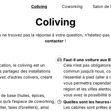
Coliving
Coworking
Salon de 
Présentation
Présentation
Présentat
Coliving
La maison
Salle de réunion
Carte
Espace nuit
Évènements pro
Horaires
Activités
Tarifs
Bons cad
s ne trouvez pas la réponse à votre question, n’hésitez-pas 
Communauté
Accès
Évènemen
Accès
Réserver
Accès
contacter
!
Tarifs
Réserver
FAQ
Réserver
Faut-il une voiture aux 
ation, le coliving est un
Cela n’est pas obligatoire 
partagez des installations
commun jusqu’à nous, 
vec d’autres colivers, créant
l’essentiel à pied (aller 
vous permettra cependant d
région et les villes alent
vous avez la possibilité d
de base (huiles, épices,
nsi qu’à l’espace de coworking,
Quelles sont les heures 
ler, taies d’oreillers), ainsi
Les cabines sont prêtes à