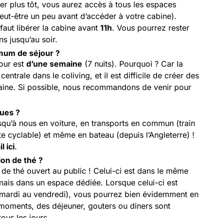
iver plus tôt, vous aurez accès à tous les espaces
t-être un peu avant d’accéder à votre cabine).
 faut libérer la cabine avant
11h
. Vous pourrez rester
 jusqu’au soir.
imum de séjour ?
our est
d’une semaine
(7 nuits). Pourquoi ? Car la
trale dans le coliving, et il est difficile de créer des
aine. Si possible, nous recommandons de venir pour
ues ?
jusqu’à nous en voiture, en transports en commun (train
rte cyclable) et même en bateau (depuis l’Angleterre) !
l ici
.
alon de thé ?
on de thé ouvert au public ! Celui-ci est dans le même
mais dans un espace dédiée. Lorsque celui-ci est
mardi au vendredi), vous pourrez bien évidemment en
 moments, des déjeuner, gouters ou diners sont
ous les jours.