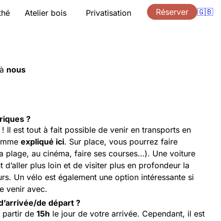
Réserver
🇬🇧
thé
Atelier bois
Privatisation
ion
Présentation
Cours
Accompagnement
eaux
Devis
à
nous
ts
Bons cadeaux
Accès
Briques ?
! Il est tout à fait possible de venir en transports en
comme
expliqué ici
. Sur place, vous pourrez faire
à la plage, au cinéma, faire ses courses…). Une voiture
’aller plus loin et de visiter plus en profondeur la
ours. Un vélo est également une option intéressante si
e venir avec.
d’arrivée/de départ ?
 partir de
15h
le jour de votre arrivée. Cependant, il est