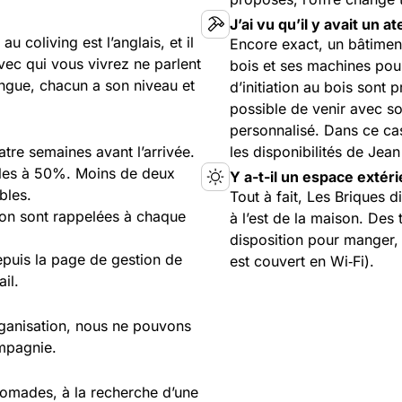
J’ai vu qu’il y avait un at
u coliving est l’anglais, et il
Encore exact, un bâtiment
vec qui vous vivrez ne parlent
bois et ses machines pour
ingue, chacun a son niveau et
d’initiation au bois sont
possible de venir avec s
personnalisé. Dans ce cas
tre semaines avant l’arrivée.
les disponibilités de Jean
bles à 50%. Moins de deux
Y a-t-il un espace extéri
bles.
Tout à fait, Les Briques d
tion sont rappelées à chaque
à l’est de la maison. Des 
disposition pour manger, v
puis la page de gestion de
est couvert en Wi‑Fi).
il.
rganisation, nous ne pouvons
mpagnie.
 nomades, à la recherche d’une