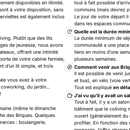
lement disponibles en illimité.
tout à fait possible d’arr
 sont à votre disposition, sans
communs (mais devrez peu
rviettes est également inclus
Le jour de votre départ il
dans les espaces communs
Quelle est la durée min
ving. Plutôt que des lits
La durée minimum de séj
ges de jeunesse, nous avons
communauté a une place cen
teaux, offrant une intimité
liens en moins d’une sem
 porte de votre cabine fermée,
plusieurs semaines.
d’un lit simple, et trois
Comment venir aux Briq
Il est possible de venir 
née vous avez à votre
et bus), en vélo (voie ve
u coworking, du jardin…
Tout est expliqué
en détai
!
J’ai vu qu’il y avait un s
Tout à fait, il y a un sal
semaine (même le dimanche
bâtiment que le coliving 
che des Briques. Quelques
ouvert (généralement du 
merces : boulangerie,
profiter. En fonction des
proposés, l’offre change t