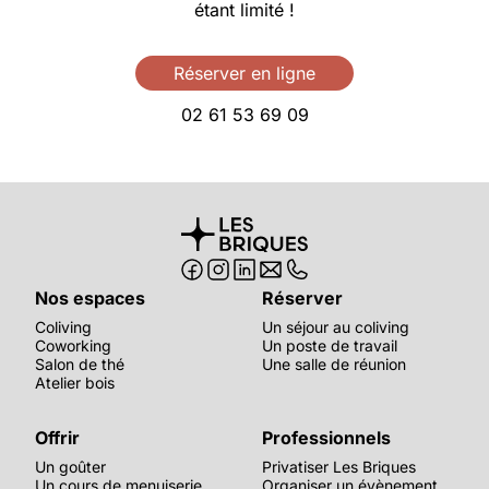
🇬🇧 English version
étant limité !
Réserver en ligne
02 61 53 69 09
Nos espaces
Réserver
Coliving
Un séjour au coliving
Coworking
Un poste de travail
Salon de thé
Une salle de réunion
Atelier bois
Offrir
Professionnels
Un goûter
Privatiser Les Briques
Un cours de menuiserie
Organiser un évènement