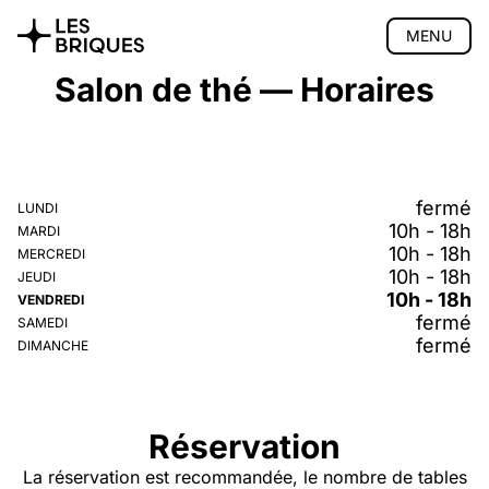
MENU
Salon de thé — Horaires
Coliving
Coworking
Salon de thé
fermé
LUNDI
Présentation
10h - 18h
MARDI
Carte
10h - 18h
MERCREDI
Horaires
10h - 18h
JEUDI
Bons cadeaux
10h - 18h
VENDREDI
fermé
Évènements
SAMEDI
fermé
DIMANCHE
Accès
Réserver
Atelier bois
Réservation
Privatisation
La réservation est recommandée, le nombre de tables